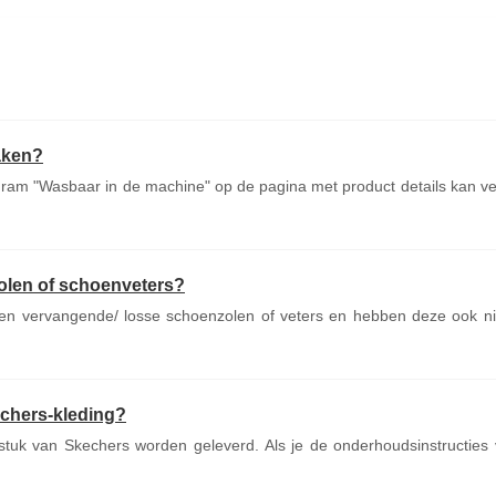
aken?
gram "Wasbaar in de machine" op de pagina met product details kan vei
olen of schoenveters?
n vervangende/ losse schoenzolen of veters en hebben deze ook ni
echers-kleding?
gstuk van Skechers worden geleverd. Als je de onderhoudsinstructies 