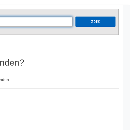
ZOEK
inden?
inden.