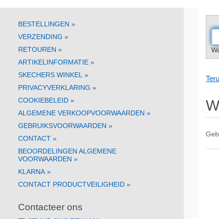
BESTELLINGEN
»
VERZENDING
»
RETOUREN
»
Wa
ARTIKELINFORMATIE
»
SKECHERS WINKEL
»
Teru
PRIVACYVERKLARING
»
COOKIEBELEID
»
W
ALGEMENE VERKOOPVOORWAARDEN
»
GEBRUIKSVOORWAARDEN
»
Geb
CONTACT
»
BEOORDELINGEN ALGEMENE
VOORWAARDEN
»
KLARNA
»
CONTACT PRODUCTVEILIGHEID
»
Contacteer ons